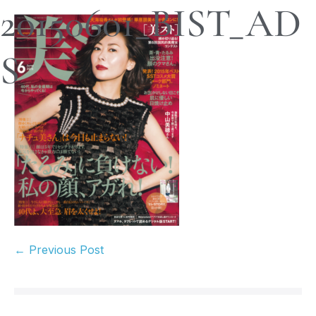
20150601_BIST_AD
S
← Previous Post