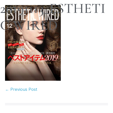
20191113_ESTHETI
C WIRED
← Previous Post