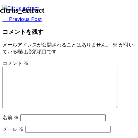
Skip
citrus_extract
to
Post
← Previous Post
content
Navigation
コメントを残す
メールアドレスが公開されることはありません。
※
が付い
ている欄は必須項目です
コメント
※
名前
※
メール
※