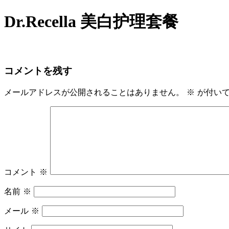
Skip
Dr.Recella 美白护理套餐
to
content
コメントを残す
メールアドレスが公開されることはありません。
※
が付いて
コメント
※
名前
※
メール
※